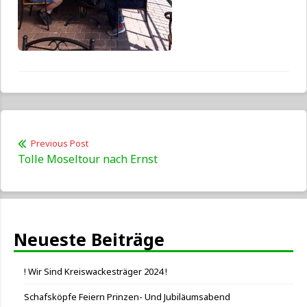
Beitragsnavigation
Previous Post
Previous
Tolle Moseltour nach Ernst
post:
Neueste Beiträge
! Wir Sind Kreiswackesträger 2024 !
Schafsköpfe Feiern Prinzen- Und Jubiläumsabend